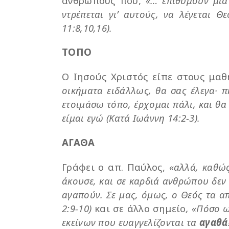
ανθρώπους που,
«… επιθυμούν μια
ντρέπεται γι’ αυτούς, να λέγεται Θ
11:8,10,16).
ΤΟΠΟ
Ο Ιησούς Χριστός είπε στους μαθ
οικήματα ειδάλλως, θα σας έλεγα· 
ετοιμάσω τόπο, έρχομαι πάλι, και θα 
είμαι εγώ (Κατά Ιωάννη 14:2-3).
ΑΓΑΘΑ
Γράφει ο απ. Παύλος,
«αλλά, καθώς
άκουσε, και σε καρδιά ανθρώπου δεν
αγαπούν. Σε μας, όμως, ο Θεός τα α
2:9-10)
και σε άλλο σημείο
, «Πόσο ω
εκείνων που ευαγγελίζονται τα
αγαθά