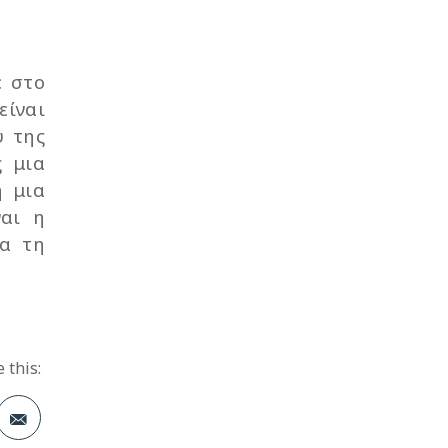
ε στο
είναι
υ της
ς μια
η μια
ναι η
ια τη
 this: