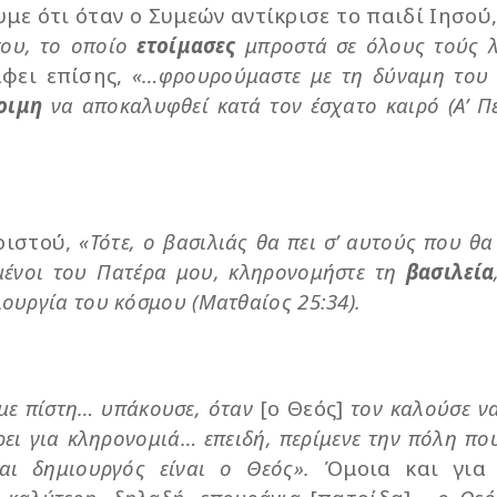
ουμε ότι όταν ο Συμεών αντίκρισε το παιδί Ιησού,
ου, το οποίο
ετοίμασες
μπροστά σε όλους τούς 
άφει επίσης,
«…φρουρούμαστε με τη δύναμη του
οιμη
να αποκαλυφθεί κατά τον έσχατο καιρό (Α’ Π
ριστού,
«Τότε, ο βασιλιάς θα πει σ’ αυτούς που θα
ημένοι του Πατέρα μου, κληρονομήστε τη
βασιλεία
ιουργία του κόσμου (Ματθαίος 25:34).
με πίστη… υπάκουσε, όταν
[ο Θεός]
τον καλούσε να
ει για κληρονομιά… επειδή, περίμενε την πόλη που
και δημιουργός είναι ο Θεός».
Όμοια και για 