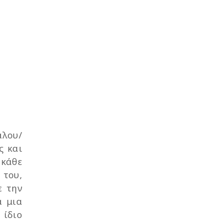
άλου/
ς και
 κάθε
 του,
ε την
α μια
 ίδιο