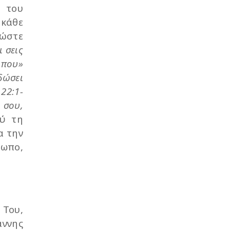
η του
 κάθε
 ώστε
ι σεις
ώπου»
δώσει
22:1-
 σου,
ού τη
α την
ρωπο,
 Του,
άννης