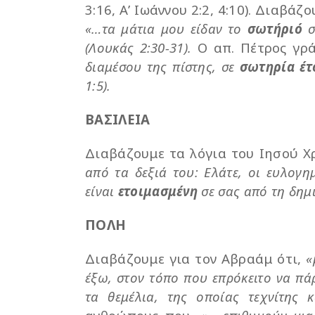
3:16, Α’ Ιωάννου 2:2, 4:10). Διαβάζ
«…τα μάτια μου είδαν το
σωτήριό
σ
(Λουκάς 2:30-31).
Ο απ. Πέτρος γρ
διαμέσου της πίστης, σε
σωτηρία
έτ
1:5).
ΒΑΣΙΛΕΙΑ
Διαβάζουμε τα λόγια του Ιησού Χ
από τα δεξιά του: Ελάτε, οι ευλογ
είναι
ετοιμασμένη
σε σας από τη δημ
ΠΟΛΗ
Διαβάζουμε για τον Αβραάμ ότι,
«
έξω, στον τόπο που επρόκειτο να πάρ
τα θεμέλια, της οποίας τεχνίτης 