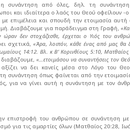
ρη συνάντηση από όλες, δηλ. τη συνάντησ
ποι και ιδιαίτερα ο λαός του Θεού οφείλουν -ο
 με επιμέλεια και σπουδή την ετοιμασία αυτή
ιγμή. Διαβάζουμε για παράδειγμα στη Γραφή,
«Κα
 ην ώραν δεν στοχάζεσθε, έρχεται ο Υιός του ανθρ
ει σχετικά,
«Άρα, λοιπόν, κάθε ένας από μας θα 
ωμαίους 14:12. Βλ. κ Β’ Κορινθίους 5:10, Ματθαίος 
 διαβάζουμε,
«…ετοιμάσου να συναντήσεις τον Θεό
αξίζει να δει κανείς μέσα στο Λόγο του Θε
 τη συνάντηση όπως φαίνεται από την ετοιμασί
ός, για να γίνει αυτή η συνάντηση με τον άνθ
ην επιστροφή του ανθρώπου σε συνάντηση με
ασμό για τις αμαρτίες όλων (Ματθαίος 20:28, Ιω