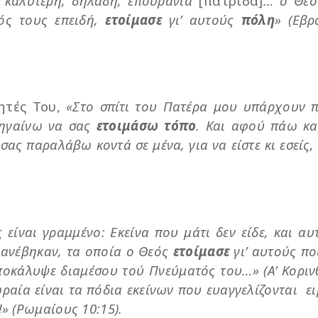
 καλύτερη, δηλαδή, επουράνια
[πατρίδα]
… ο Θεό
εός τους επειδή,
ετοίμασε
γι’ αυτούς
πόλη
»
(Εβρ
ητές Του,
«Στο σπίτι του Πατέρα μου υπάρχουν 
πηγαίνω να σας
ετοιμάσω
τόπο
. Και αφού πάω κα
σας παραλάβω κοντά σε μένα, για να είστε κι εσείς,
 είναι γραμμένο: Εκείνα που μάτι δεν είδε, και αυτ
 ανέβηκαν, τα οποία ο Θεός
ετοίμασε
γι’ αυτούς πο
ποκάλυψε διαμέσου τού Πνεύματός του…» (Α’ Κοριν
ραία είναι τα πόδια εκείνων που ευαγγελίζονται ει
!» (Ρωμαίους 10:15).