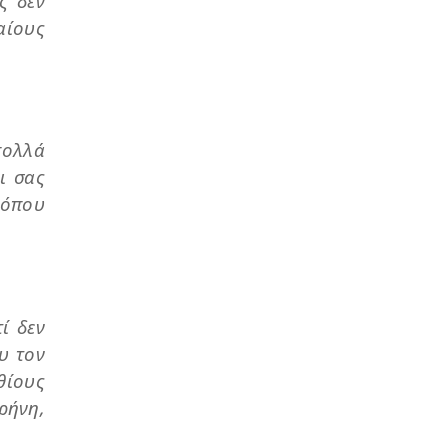
ς δεν
αίους
πολλά
ι σας
 όπου
ί δεν
υ τον
θίους
ρήνη,