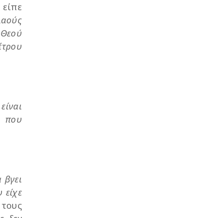
 είπε
λαούς
 Θεού
έτρου
 είναι
, που
 βγει
 είχε
τους