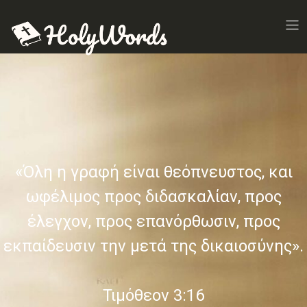
«Όλη η γραφή είναι θεόπνευστος, και
ωφέλιμος προς διδασκαλίαν, προς
έλεγχον, προς επανόρθωσιν, προς
εκπαίδευσιν την μετά της δικαιοσύνης».
Τιμόθεον 3:16