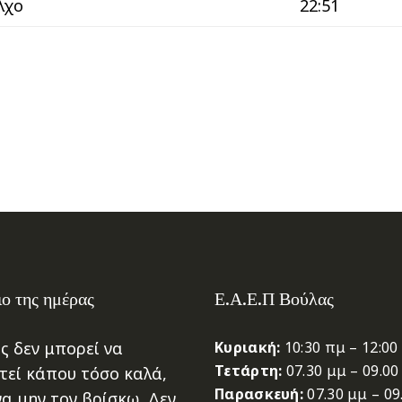
λχο
22:51
ο της ημέρας
Ε.Α.Ε.Π Βούλας
ς δεν μπορεί να
Κυριακή:
10:30 πμ – 12:00
Τετάρτη:
07.30 μμ – 09.00
τεί κάπου τόσο καλά,
Παρασκευή:
07.30 μμ – 09
να μην τον βρίσκω. Δεν