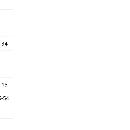
-34
-15
6-54