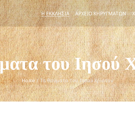
Η ΕΚΚΛΗΣΊΑ
ΑΡΧΕΊΟ ΚΗΡΥΓΜΆΤΩΝ
ματα του Ιησού 
Home
/
Τα θαύματα του Ιησού Χριστού