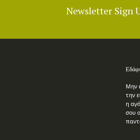
Newsletter Sign 
Εδάφι
Μην ε
την ε
η αγ
σου 
παντ
ΨΑΛΜ