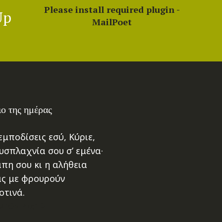
Please install required plugin -
ένταση.
Up
MailPoet
ο της ημέρας
μποδίσεις εσύ, Κύριε,
υσπλαχνία σου σ’ εμένα·
άπη σου κι η αλήθεια
ας με φρουρούν
οτινά.
ΌΣ 40:12