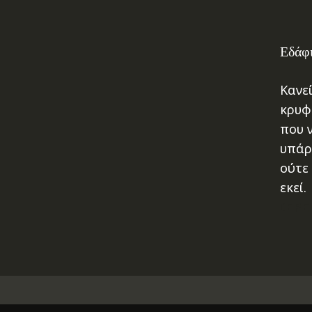
Εδάφι
Κανεί
κρυφ
που 
υπάρ
ούτε 
εκεί.
ΙΕΡΕ