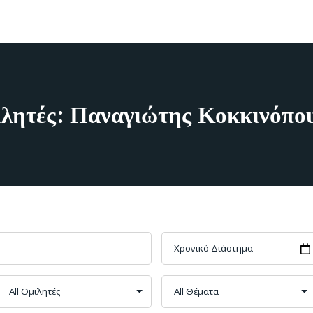
λητές: Παναγιώτης Κοκκινόπο