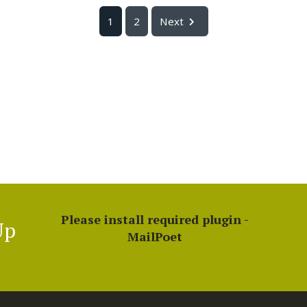
1
2
Next
Please install required plugin -
Up
MailPoet