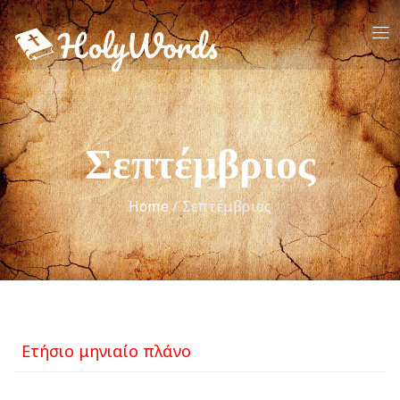
Σεπτέμβριος
Home
/
Σεπτέμβριος
Ετήσιο
μηνιαίο
πλάνο