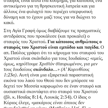
σταυρός είναι απλά ένα κόσμημα, για κάποιους ένα
αντικείμενο για τη θρησκευτική λατρεία και για
άλλους ένα φυλαχτό που περιέχει υπερφυσική
δύναμη και το έχουν μαζί τους για να διώχνει το
κακό.
Στη Αγία Γραφή όμως διαβάζουμε τις πραγματικές
αντιδράσεις που προκάλεσε (και προκαλεί) ο
σταυρός του Χριστού.
Για κάποιους ανθρώπους ο
σταυρός του Χριστού είναι εμπόδιο και παγίδα
. Ο
απ. Παύλος γράφει ότι το κήρυγμα του σταυρού του
Χριστού είναι σκάνδαλο για τους Ιουδαίους:
«εμείς,
όμως, κηρύττουμε Χριστόν σταυρωμένον, για μεν
τους Ιουδαίους
σκάνδαλο
…» (Α’ Κορινθίους
1:23α)
. Αυτή είναι μια εξαιρετικά παραστατική
εικόνα του λαού του Θεού που δεν μπόρεσε να
δεχτεί τον Μεσσία καρφωμένο σε έναν σταυρό και
ουσιαστικά σκοντάφτει στο σταυρό του Χριστού
(βλ. κ. Ησαΐας 8:14, Λουκάς 2:34). Ο ίδιος ο
Κύριος έλεγε
, «μακάριος είναι όποιος δεν
σκανδαλιστεί με μένα» (Ματθαίος 11:6, βλ. κ.