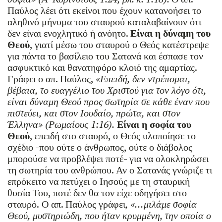
Παύλος λέει ότι εκείνοι που έχουν κατανοήσει το
αληθινό μήνυμα του σταυρού καταλαβαίνουν ότι
δεν είναι ενοχλητικό ή ανόητο.
Είναι η δύναμη του
Θεού
, γιατί μέσω του σταυρού ο Θεός κατέστρεψε
για πάντα το βασίλειο του Σατανά και έσπασε τον
ασφυκτικό και θανατηφόρο κλοιό της αμαρτίας.
Γράφει ο απ. Παύλος,
«Επειδή, δεν ντρέπομαι,
βέβαια, το ευαγγέλιο του Χριστού για τον λόγο ότι,
είναι δύναμη Θεού προς σωτηρία σε κάθε έναν που
πιστεύει, και στον Ιουδαίο, πρώτα, και στον
Έλληνα» (Ρωμαίους 1:16).
Είναι η σοφία του
Θεού
, επειδή στο σταυρό, ο Θεός υλοποίησε το
σχέδιο -που ούτε ο άνθρωπος, ούτε ο διάβολος
μπορούσε να προβλέψει ποτέ- για να ολοκληρώσει
τη σωτηρία του ανθρώπου. Αν ο Σατανάς γνώριζε τι
επρόκειτο να πετύχει ο Ιησούς με τη σταυρική
θυσία Του, ποτέ δεν θα τον είχε οδηγήσει στο
σταυρό.
Ο απ. Παύλος γράφει
, «…μιλάμε σοφία
Θεού, μυστηριώδη, που ήταν κρυμμένη, την οποία ο