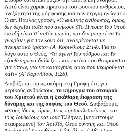
Αυτό είναι χαρακτηριστικό του φυσικού ανθρώπου,
ανεξάρτητα της μόρφωσης και των περγαμηνών του.
Ο απ. Παύλος γράφει,
«Ο φυσικός άνθρωπος, όμως,
δεν δέχεται αυτά που ανήκουν στο Πνεύμα του Θεού
επειδή είναι σ’ αυτόν μωρία, και δεν μπορεί να τα
γνωρίσει για τον λόγο ότι, ανακρίνονται με
πνευματικό τρόπο» (Α’ Κορινθίους 2:14).
Για το
λόγο αυτό ο Θεός,
«τα αγενή του κόσμου και τα
εξουθενημένα διάλεξε… και εκείνα που θεωρούνται
για τίποτε, για να καταργήσει αυτά που θεωρούνται
κάτι» (Α’ Κορινθίους 1:28).
Διαβάζουμε όμως ακόμη στη Γραφή ότι, για
μερικούς ανθρώπους,
το κήρυγμα του σταυρού
του Χριστού είναι η ξεκάθαρη έκφραση της
δύναμης και της σοφίας του Θεού
. Διαβάζουμε,
«στους ίδιους, όμως, τους προσκαλεσμένους, και
τους Ιουδαίους και τους Έλληνες,
[κηρύττουμε
σταυρωμένο]
τον Χριστό, Θεού δύναμη και Θεού
σοφία» (Α’ Κορινθίους 1:24, βλ. κ. 1:18).
Ο απ.