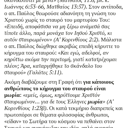
Ιωάννης 6:53-66, Ματθαίος 13:57).
Στον αντίποδα,
ο απ. Παύλος θεωρούσε αδιανόητη τη γνώση του
Χριστού χωρίς το σταυρό του μαρτυρίου Του:
«Επειδή, αποφάσισα να μη ξέρω ανάμεσά σας
τίποτε άλλο, παρά μονάχα τον Ιησού Χριστό, κι
αυτόν σταυρωμένον» (Α’ Κορινθίους 2:2).
Μάλιστα
ο απ. Παύλος διώχθηκε ακριβώς επειδή κήρυττε το
κήρυγμα του σταυρού: «
Και εγώ, αδελφοί, αν
κηρύττω ακόμα την περιτομή, γιατί κατατρέχομαι
πλέον; Άρα, καταργήθηκε το σκάνδαλο του
σταυρού» (Γαλάτες 5:11).
Ακόμη διαβάζουμε στη Γραφή ότι
για κάποιους
ανθρώπους το κήρυγμα του σταυρού είναι
μωρία
:
«εμείς, όμως, κηρύττουμε Χριστόν
σταυρωμένον… για δε τους Έλληνες
μωρία
» (Α’
Κορινθίους 1:23β).
Οι κατά τεκμήριο διαπρεπείς και
πρωτοπόροι σε θέματα φιλοσοφίας άνθρωποι,
«είδαν» το Σωτήρα του κόσμου να πεθαίνει στον
Σταυρό και ανακήρυξαν την ιδέα, απλή ανοησία.